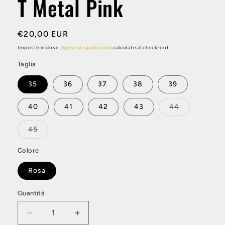
T Metal Pink
modale
Prezzo
€20,00 EUR
di
Imposte incluse.
Spese di spedizione
calcolate al check-out.
listino
Taglia
35
36
37
38
39
Variante
40
41
42
43
44
esaurita
o
non
Variante
45
disponibile
esaurita
o
non
Colore
disponibile
Rosa
Quantità
Diminuisci
Aumenta